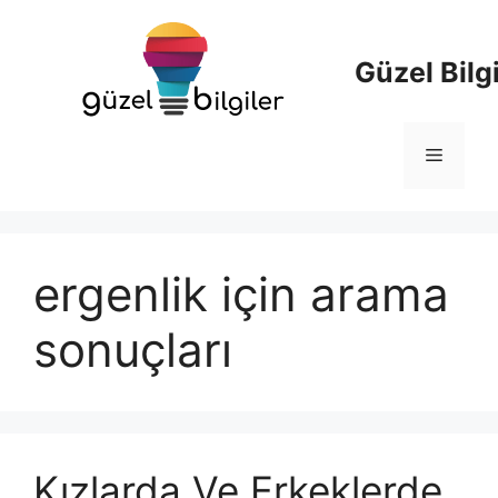
İçeriğe
atla
Güzel Bilgi
Menü
ergenlik
için arama
sonuçları
Kızlarda Ve Erkeklerde