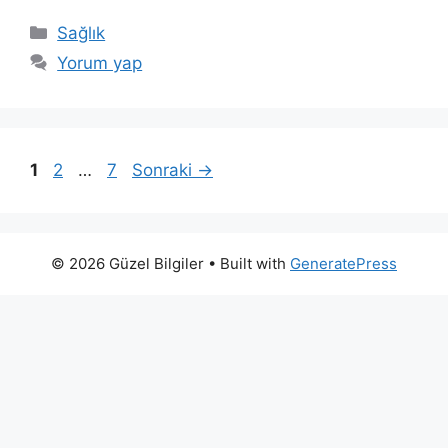
Kategoriler
Sağlık
Yorum yap
Sayfa
Sayfa
Sayfa
1
2
…
7
Sonraki
→
© 2026 Güzel Bilgiler
• Built with
GeneratePress