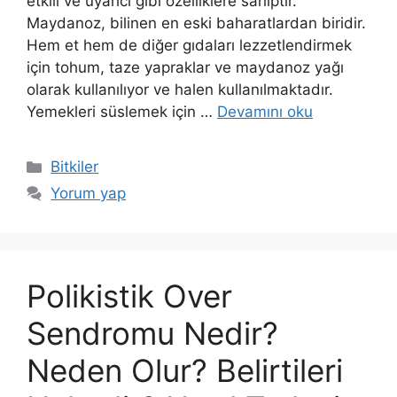
etkili ve uyarıcı gibi özelliklere sahiptir.
Maydanoz, bilinen en eski baharatlardan biridir.
Hem et hem de diğer gıdaları lezzetlendirmek
için tohum, taze yapraklar ve maydanoz yağı
olarak kullanılıyor ve halen kullanılmaktadır.
Yemekleri süslemek için …
Devamını oku
Kategoriler
Bitkiler
Yorum yap
Polikistik Over
Sendromu Nedir?
Neden Olur? Belirtileri